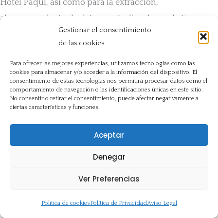
Hotel Paqui, así como para la extracción,
almacenamiento de datos y estudios de marketing para
Gestionar el consentimiento
adecuar el Contenido ofertado al Usuario, así como
de las cookies
mejorar la calidad, funcionamiento y navegación por el
Para ofrecer las mejores experiencias, utilizamos tecnologías como las
Sitio Web.
cookies para almacenar y/o acceder a la información del dispositivo. El
consentimiento de estas tecnologías nos permitirá procesar datos como el
En el momento en que se obtengan los datos
comportamiento de navegación o las identificaciones únicas en este sitio.
No consentir o retirar el consentimiento, puede afectar negativamente a
personales, se informará al Usuario acerca del fin o
ciertas características y funciones.
fines específicos del tratamiento a que se destinarán los
Aceptar
datos personales; es decir, del uso o usos que se dará a
la información recopilada.
Denegar
Ver Preferencias
Períodos de retención de los datos personales
Política de cookies
Política de Privacidad
Aviso Legal
Los datos personales solo serán retenidos durante el