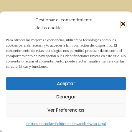
Copyright © 2026 Hotel Paqui | Anito y Paqui SL |
Gestionar el consentimiento
628512350 |
anicalmar@yahoo.com
de las cookies
Para ofrecer las mejores experiencias, utilizamos tecnologías como las
cookies para almacenar y/o acceder a la información del dispositivo. El
consentimiento de estas tecnologías nos permitirá procesar datos como el
comportamiento de navegación o las identificaciones únicas en este sitio. No
Aviso Legal
consentir o retirar el consentimiento, puede afectar negativamente a ciertas
Política de Privacidad
características y funciones.
Mapa del Sitio
Accesibilidad
Aceptar
Política de cookies (UE)
Denegar
Ver Preferencias
Política de cookies
Política de Privacidad
Aviso Legal