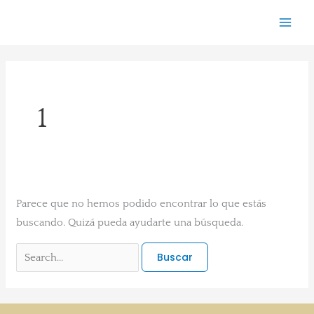
Ir
Buscar
al
por:
contenido
1
Parece que no hemos podido encontrar lo que estás
buscando. Quizá pueda ayudarte una búsqueda.