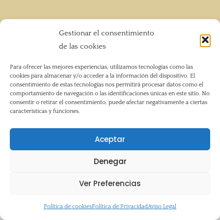
Copyright © 2026 Hotel Paqui | Anito y Paqui SL |
Gestionar el consentimiento
628512350 |
anicalmar@yahoo.com
de las cookies
Para ofrecer las mejores experiencias, utilizamos tecnologías como las
cookies para almacenar y/o acceder a la información del dispositivo. El
consentimiento de estas tecnologías nos permitirá procesar datos como el
comportamiento de navegación o las identificaciones únicas en este sitio. No
Aviso Legal
consentir o retirar el consentimiento, puede afectar negativamente a ciertas
Política de Privacidad
características y funciones.
Mapa del Sitio
Accesibilidad
Aceptar
Política de cookies (UE)
Denegar
Ver Preferencias
Política de cookies
Política de Privacidad
Aviso Legal